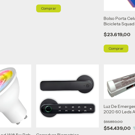
Bolso Porta Cel
Bicicleta Squad
$23.619,00
Luz De Emerge
2020 60 Leds A
$66.859,00
$54.439,00
Led Wifi 5w Rgb
Cerradura Biometrica