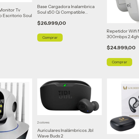
Base Cargadora Inalambrica
Monitor Tv
Soul s50 Qi Compatible
 Escritorio Soul
Multimarca
$26.999,00
Repetidor Wifi
300mbps 2.4gh
$24.999,00
2 colores
Auriculares Inalámbricos Jbl
Wave Buds 2