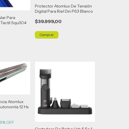
Protector Atomlux De Tensión
Digital Para Riel Din P63 Blanco
ular Para
$39.999,00
 Tactil Squ304
ncia Atomlux
utonomía 12 Hs
19
% OFF
Cortadora De Barba Usb 5 En 1