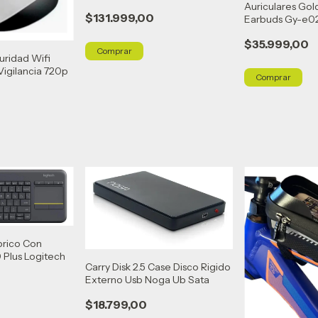
Auriculares Go
$131.999,00
Earbuds Gy-e0
Noga
$35.999,00
Comprar
ridad Wifi
igilancia 720p
brico Con
Plus Logitech
Carry Disk 2.5 Case Disco Rigido
Externo Usb Noga Ub Sata
$18.799,00