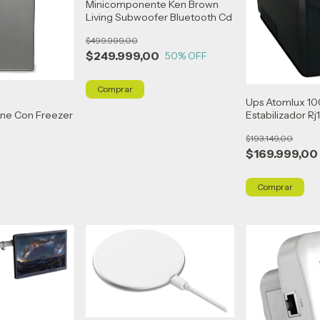
Minicomponente Ken Brown
Living Subwoofer Bluetooth Cd
$499.999,00
$249.999,00
50
% OFF
Ups Atomlux 1
Estabilizador Rj1
ine Con Freezer
$193.149,00
0
$169.999,00