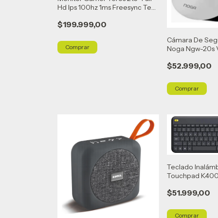
Hd Ips 100hz 1ms Freesync Te-
2128s
$199.999,00
Cámara De Segu
Noga Ngw-20s V
$52.999,00
Teclado Inalám
Touchpad K400 
$51.999,00