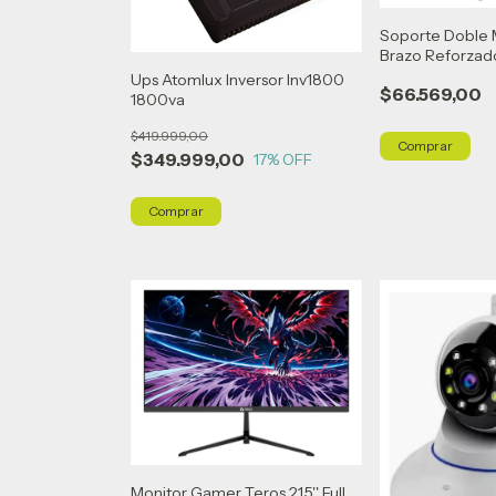
Soporte Doble 
Brazo Reforzado
Ups Atomlux Inversor Inv1800
$66.569,00
1800va
$419.999,00
$349.999,00
17
% OFF
Monitor Gamer Teros 21.5'' Full