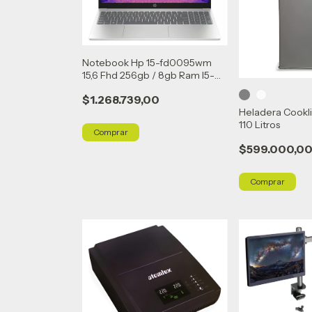
Notebook Hp 15-fd0095wm
15,6 Fhd 256gb / 8gb Ram I5-
1235u
$1.268.739,00
Heladera Cookl
110 Litros
$599.000,0
Comprar