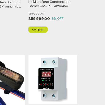
Kit Micrófono Condensador
ldery Diamond
Gamer Usb Soul Xmic450
2 Premium By
$65.000,00
$59.999,00
8
% OFF