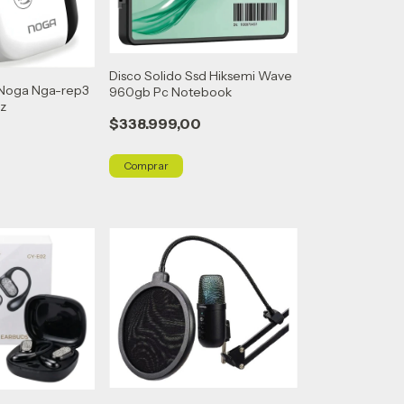
Disco Solido Ssd Hiksemi Wave
 Noga Nga-rep3
960gb Pc Notebook
z
$338.999,00