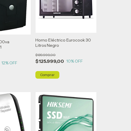
Horno Eléctrico Eurocook 30
000va
Litros Negro
1
$139.999,00
$125.999,00
10
% OFF
12
% OFF