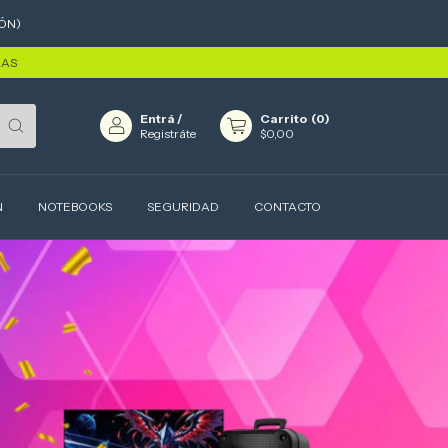
ÓN)
RAS
Entrá
/
Carrito
(
0
)
Registráte
$0,00
N
NOTEBOOKS
SEGURIDAD
CONTACTO