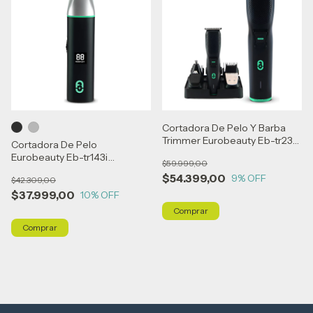
Cortadora De Pelo Y Barba
Trimmer Eurobeauty Eb-tr235i
Cortadora De Pelo
- Negro
Eurobeauty Eb-tr143i
$59.999,00
Recargable 3 Niveles
$54.399,00
9
% OFF
$42.309,00
$37.999,00
10
% OFF
Comprar