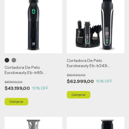
Cortadora De Pelo
Eurobeauty Eb-tr243i
Cortadora De Pelo
Recargable Waterproof -
Eurobeauty Eb-tr85i
$69.999,00
Negro
Recargable 3 Niveles
$62.999,00
10
% OFF
$47.999,00
$43.199,00
10
% OFF
Comprar