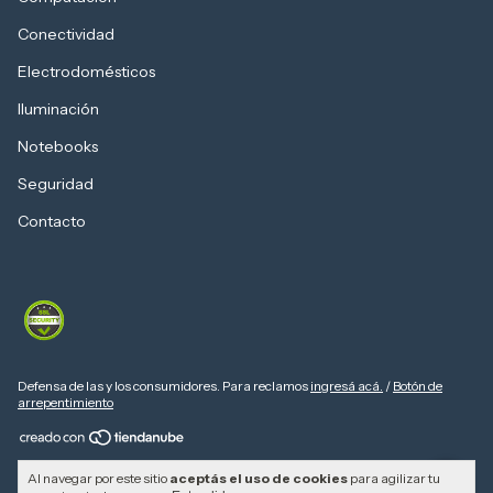
Conectividad
Electrodomésticos
Iluminación
Notebooks
Seguridad
Contacto
Defensa de las y los consumidores. Para reclamos
ingresá acá.
/
Botón de
arrepentimiento
Copyright Computers Depot - 20310103730 - 2026. Todos los derechos
Al navegar por este sitio
aceptás el uso de cookies
para agilizar tu
reservados.