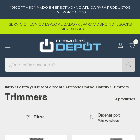
10% OFF ABONANDO EN EFECTIVO (NO APLICA PARA PRODUCTOS
EN PROMOCIÓN)
SERVICIO TECNICO ESPECIALIZADO / REPARAMOS PC, NOTEBOOKS
E IMPRESORAS
0
Inicio
>
Belleza y Cuidado Personal
>
Artefactos para el Cabello
>
Trimmers
Trimmers
4 productos
Ordenar por:
Filtrar
Más vendidos