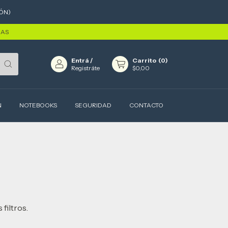
ÓN)
RAS
Entrá
/
Carrito
(
0
)
Registráte
$0,00
N
NOTEBOOKS
SEGURIDAD
CONTACTO
filtros.