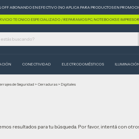
% OFF ABONANDO EN EFECTIVO (NO APLICA PARA PRODUCTOS EN PROMOCI
RVICIO TECNICO ESPECIALIZADO / REPARAMOS PC, NOTEBOOKS E IMPRESO
ACIÓN
CONECTIVIDAD
ELECTRODOMÉSTICOS
ILUMINACIÓ
errajes de Seguridad
>
Cerraduras
>
Digitales
mos resultados para tu búsqueda. Por favor, intentá con otros 