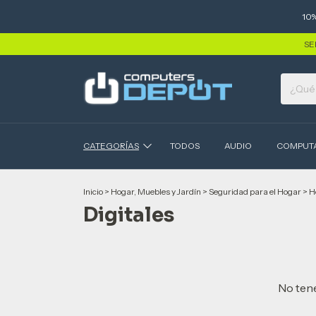
10
SE
CATEGORÍAS
TODOS
AUDIO
COMPUT
Inicio
>
Hogar, Muebles y Jardín
>
Seguridad para el Hogar
>
H
Digitales
No tene