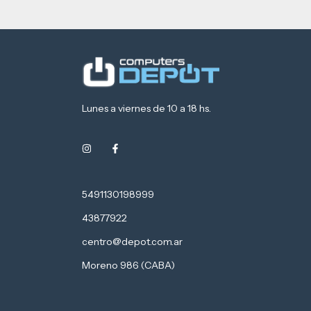
Lunes a viernes de 10 a 18 hs.
5491130198999
43877922
centro@depot.com.ar
Moreno 986 (CABA)