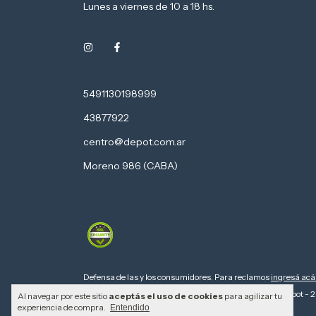
Lunes a viernes de 10 a 18 hs.
5491130198999
43877922
centro@depot.com.ar
Moreno 986 (CABA)
Defensa de las y los consumidores. Para reclamos
ingresá acá
Copyright Computers Depot - 2
Al navegar por este sitio
aceptás el uso de cookies
para agilizar tu
experiencia de compra.
Entendido