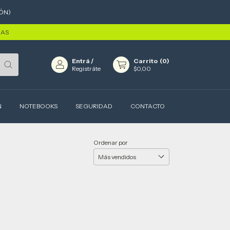
ÓN)
RAS
Entrá
/
Carrito
(
0
)
Registráte
$0,00
N
NOTEBOOKS
SEGURIDAD
CONTACTO
Ordenar por