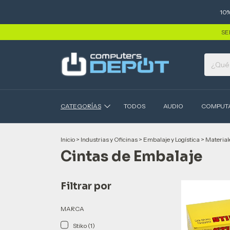
10
SE
CATEGORÍAS
TODOS
AUDIO
COMPUT
Inicio
>
Industrias y Oficinas
>
Embalaje y Logística
>
Material
Cintas de Embalaje
Filtrar por
MARCA
Stiko (1)