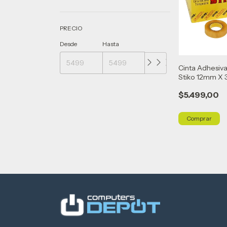
PRECIO
Desde
Hasta
Cinta Adhesiv
Stiko 12mm X 3
U
$5.499,00