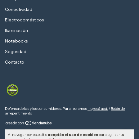
Conectividad
Electrodomésticos
Iluminación
Notebooks
Seguridad
Contacto
Defensa de las y los consumidores. Para reclamos
ingresá acá.
/
Botón de
arrepentimiento
Copyright Computers Depot - 20310103730 - 2026. Todos los derechos
Al navegar por este sitio
aceptás el uso de cookies
para agilizar tu
reservados.