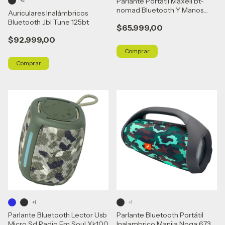
Parlante Portátil Maxell Bt-
+2
nomad Bluetooth Y Manos
Auriculares Inalámbricos
Libres Color Negro
Bluetooth Jbl Tune 125bt
$65.999,00
$92.999,00
Comprar
+1
+1
Parlante Bluetooth Lector Usb
Parlante Bluetooth Portátil
Micro Sd Radio Fm Soul Xk100
Inalambrico Manija Noga 673