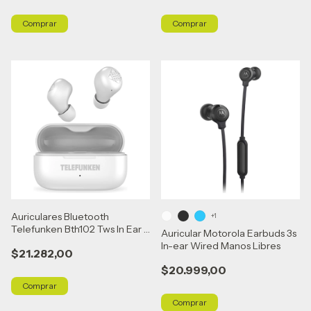
Comprar
Comprar
Auriculares Bluetooth
+1
Telefunken Bth102 Tws In Ear -
Auricular Motorola Earbuds 3s
Blanco
In-ear Wired Manos Libres
$21.282,00
$20.999,00
Comprar