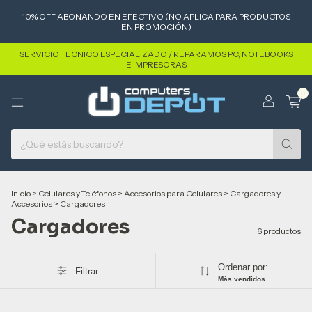
10% OFF ABONANDO EN EFECTIVO (NO APLICA PARA PRODUCTOS
EN PROMOCIÓN)
SERVICIO TECNICO ESPECIALIZADO / REPARAMOS PC, NOTEBOOKS
E IMPRESORAS
0
Inicio
>
Celulares y Teléfonos
>
Accesorios para Celulares
>
Cargadores y
Accesorios
>
Cargadores
Cargadores
6 productos
Ordenar por:
Filtrar
Más vendidos