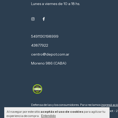
Lunes a viernes de 10 a 18 hs.
5491130198999
43877922
centro@depot.com.ar
Moreno 986 (CABA)
Defensa de las y los consumidores. Para reclamos
ingresá acá
Copyright Computers Depot - 2
Al navegar por este sitio
aceptás el uso de cookies
para agilizar tu
experiencia de compra.
Entendido