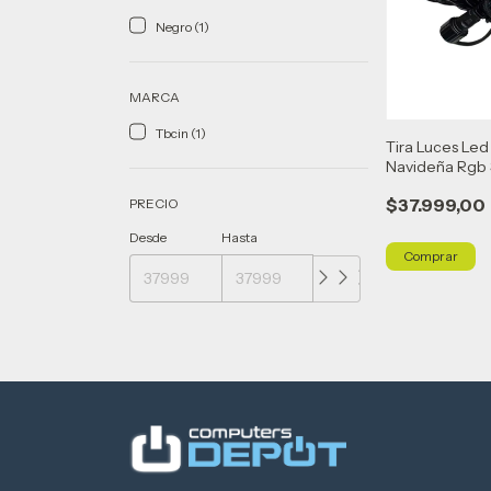
Negro (1)
MARCA
Tbcin (1)
Tira Luces Led
Navideña Rgb 
10100
$37.999,00
PRECIO
Desde
Hasta
Comprar