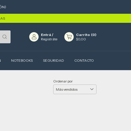
ÓN)
RAS
Entrá
/
Carrito
(
0
)
Registráte
$0,00
N
NOTEBOOKS
SEGURIDAD
CONTACTO
Ordenar por