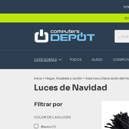
10
SE
CATEGORÍAS
TODOS
AUDIO
COMPUT
Inicio
>
Hogar, Muebles y Jardín
>
Adornos y Decoración del H
Luces de Navidad
Filtrar por
COLOR DE LAS LUCES
Blanco (1)