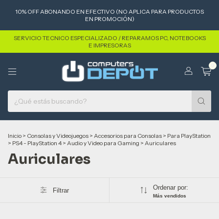
10% OFF ABONANDO EN EFECTIVO (NO APLICA PARA PRODUCTOS
EN PROMOCIÓN)
SERVICIO TECNICO ESPECIALIZADO / REPARAMOS PC, NOTEBOOKS
E IMPRESORAS
0
Inicio
>
Consolas y Videojuegos
>
Accesorios para Consolas
>
Para PlayStation
>
PS4 - PlayStation 4
>
Audio y Video para Gaming
>
Auriculares
Auriculares
Ordenar por:
Filtrar
Más vendidos