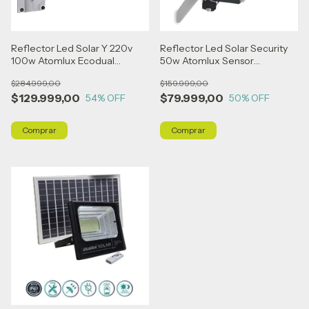
Reflector Led Solar Y 220v
Reflector Led Solar Security
100w Atomlux Ecodual
50w Atomlux Sensor
Recargable Gris
Inalambrico Foto
$284.999,00
$159.999,00
$129.999,00
$79.999,00
54
% OFF
50
% OFF