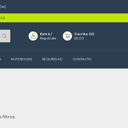
ÓN)
RAS
Entrá
/
Carrito
(
0
)
Registráte
$0,00
N
NOTEBOOKS
SEGURIDAD
CONTACTO
filtros.