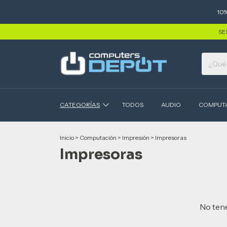
10
SE
CATEGORÍAS
TODOS
AUDIO
COMPUT
Inicio
>
Computación
>
Impresión
>
Impresoras
Impresoras
No tene