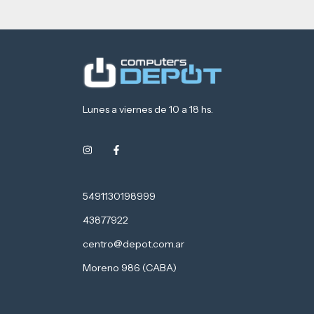
Lunes a viernes de 10 a 18 hs.
5491130198999
43877922
centro@depot.com.ar
Moreno 986 (CABA)