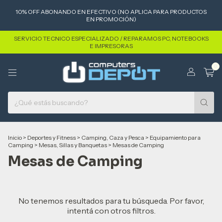
10% OFF ABONANDO EN EFECTIVO (NO APLICA PARA PRODUCTOS
EN PROMOCIÓN)
SERVICIO TECNICO ESPECIALIZADO / REPARAMOS PC, NOTEBOOKS
E IMPRESORAS
0
Inicio
>
Deportes y Fitness
>
Camping, Caza y Pesca
>
Equipamiento para
Camping
>
Mesas, Sillas y Banquetas
>
Mesas de Camping
Mesas de Camping
No tenemos resultados para tu búsqueda. Por favor,
intentá con otros filtros.