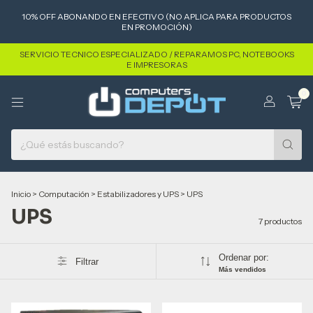
10% OFF ABONANDO EN EFECTIVO (NO APLICA PARA PRODUCTOS
EN PROMOCIÓN)
SERVICIO TECNICO ESPECIALIZADO / REPARAMOS PC, NOTEBOOKS
E IMPRESORAS
0
Inicio
>
Computación
>
Estabilizadores y UPS
>
UPS
UPS
7 productos
Ordenar por:
Filtrar
Más vendidos