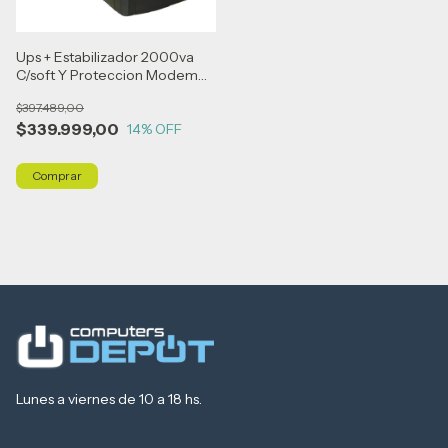
Ups + Estabilizador 2000va
C/soft Y Proteccion Modem
Atomlux Negro
$397.489,00
$339.999,00
14
% OFF
Lunes a viernes de 10 a 18 hs.