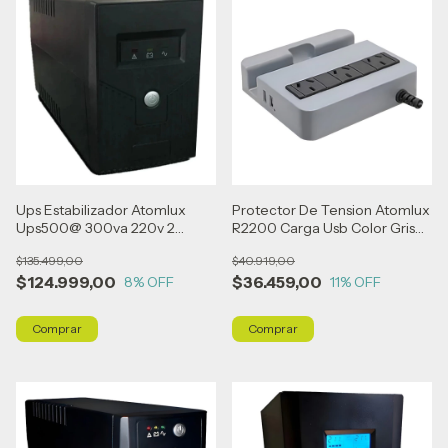
Ups Estabilizador Atomlux
Protector De Tension Atomlux
Ups500@ 300va 220v 2
R2200 Carga Usb Color Gris
Tomas Autonomía 15 Min
Gris
$135.499,00
$40.919,00
$124.999,00
$36.459,00
8
% OFF
11
% OFF